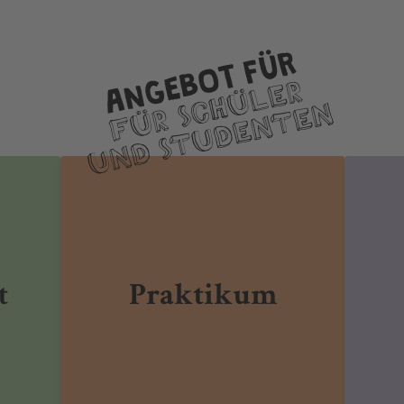
t
Praktikum